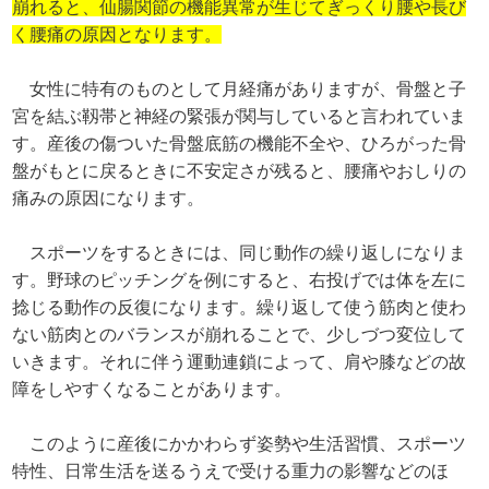
崩れると、仙腸関節の機能異常が生じてぎっくり腰や長び
く腰痛の原因となります。
女性に特有のものとして月経痛がありますが、骨盤と子
宮を結ぶ靱帯と神経の緊張が関与していると言われていま
す。産後の傷ついた骨盤底筋の機能不全や、ひろがった骨
盤がもとに戻るときに不安定さが残ると、腰痛やおしりの
痛みの原因になります。
スポーツをするときには、同じ動作の繰り返しになりま
す。野球のピッチングを例にすると、右投げでは体を左に
捻じる動作の反復になります。繰り返して使う筋肉と使わ
ない筋肉とのバランスが崩れることで、少しづつ変位して
いきます。それに伴う運動連鎖によって、肩や膝などの故
障をしやすくなることがあります。
このように産後にかかわらず姿勢や生活習慣、スポーツ
特性、日常生活を送るうえで受ける重力の影響などのほ