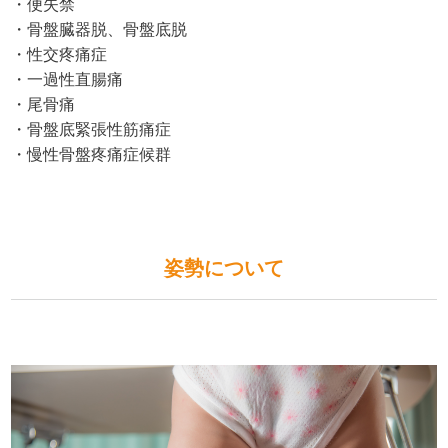
・便失禁
・骨盤臓器脱、骨盤底脱
・性交疼痛症
・一過性直腸痛
・尾骨痛
・骨盤底緊張性筋痛症
・慢性骨盤疼痛症候群
姿勢について