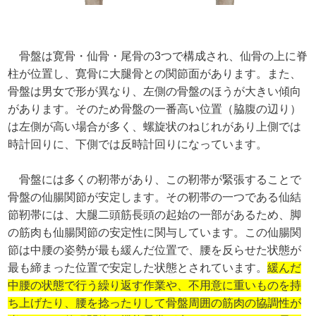
骨盤は寛骨・仙骨・尾骨の3つで構成され、仙骨の上に脊
柱が位置し、寛骨に大腿骨との関節面があります。また、
骨盤は男女で形が異なり、左側の骨盤のほうが大きい傾向
があります。そのため骨盤の一番高い位置（脇腹の辺り）
は左側が高い場合が多く、螺旋状のねじれがあり上側では
時計回りに、下側では反時計回りになっています。
骨盤には多くの靭帯があり、この靭帯が緊張することで
骨盤の仙腸関節が安定します。その靭帯の一つである仙結
節靭帯には、大腿二頭筋長頭の起始の一部があるため、脚
の筋肉も仙腸関節の安定性に関与しています。この仙腸関
節は中腰の姿勢が最も緩んだ位置で、腰を反らせた状態が
最も締まった位置で安定した状態とされています。
緩んだ
中腰の状態で行う繰り返す作業や、不用意に重いものを持
ち上げたり、腰を捻ったりして骨盤周囲の筋肉の協調性が