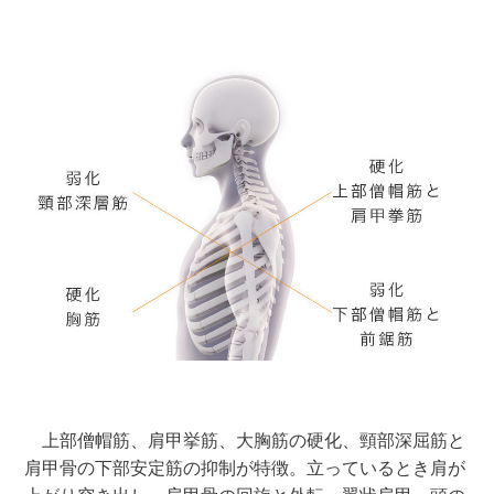
上部僧帽筋、肩甲挙筋、大胸筋の硬化、頸部深屈筋と
肩甲骨の下部安定筋の抑制が特徴。立っているとき肩が