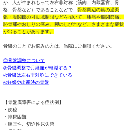
か、人が生まれもって左右非対称（筋肉、内蔵器官、骨
格、骨盤など）であることなどで、
骨盤周辺の筋の過緊
張・股関節の可動域制限などを招いて、腰痛や股関節痛、
恥骨部やおしりの痛み、脚のしびれなど、さまざまな症状
が出ることがあります。
骨盤のことでお悩みの方は、当院にご相談ください。
◎骨盤調整について
◎骨盤調整で月経痛が軽減する？
◎骨盤は左右非対称にできている
◎妊娠や出産時の骨盤
【骨盤底障害による症状例】
・便秘
・排尿困難
・腹圧性、切迫性尿失禁