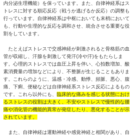
内分泌生理機能）を保っています。また、自律神経系はス
トレスに対する順応反応（戦うか逃げるか反応）の調整も
行っています。自律神経系は中枢においても末梢において
も、行動や生理的な反応を調和させ、統合させる重要な役
割をしています。
たとえばストレスで交感神経が刺激されると骨格筋の血
管が収縮し、汗腺を刺激して発汗(冷や汗)をもたらしま
す。心理的ストレスでは血圧上昇を伴い、心拍数増加、酸
素消費量の増加などにより、不整脈が生じることもありま
す。これらのように、
温感・冷感、動悸、頻脈、悪心、腹
痛、下痢、便秘などは自律神経系ストレス反応によるもの
です。
これら以外にも、
臨床的な痛みを感じる状態におけ
るストレスの役割は大きく、不安やストレスで慢性的な腰
痛や消化管の機能的異常が発症したり、悪化することが示
されています。
また、自律神経は運動神経や感覚神経と相関があり、自