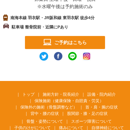
※水曜午後は予約施術のみ
南海本線 羽衣駅・JR阪和線 東羽衣駅 徒歩4分
駐車場 整骨院前・近隣にPあり
ご予約はこちら
トップ
施術方針・院長紹介
設備・院内紹介
保険施術（健康保険・自賠責・労災）
保険外の施術（骨盤調整など）
首・肩・腕の症状
背中・腰の症状
股関節・膝・足の症状
骨盤・姿勢について
スポーツ障害について
子供のけがについて
痛みについて
自律神経について